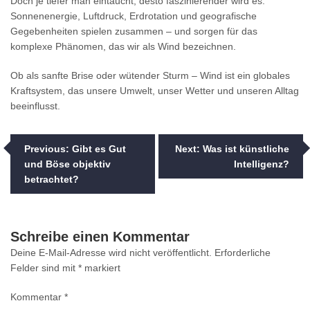
Doch je tiefer man eintaucht, desto faszinierender wird es:
Sonnenenergie, Luftdruck, Erdrotation und geografische
Gegebenheiten spielen zusammen – und sorgen für das
komplexe Phänomen, das wir als Wind bezeichnen.
Ob als sanfte Brise oder wütender Sturm – Wind ist ein globales
Kraftsystem, das unsere Umwelt, unser Wetter und unseren Alltag
beeinflusst.
Beitragsnavigation
Previous:
Gibt es Gut
Next:
Was ist künstliche
und Böse objektiv
Intelligenz?
betrachtet?
Schreibe einen Kommentar
Deine E-Mail-Adresse wird nicht veröffentlicht.
Erforderliche
Felder sind mit
*
markiert
Kommentar
*