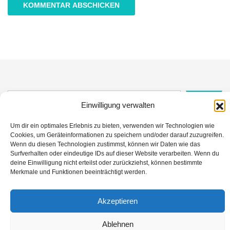
Suche
Einwilligung verwalten
Suchen
Um dir ein optimales Erlebnis zu bieten, verwenden wir Technologien wie
Cookies, um Geräteinformationen zu speichern und/oder darauf zuzugreifen.
Wenn du diesen Technologien zustimmst, können wir Daten wie das
Surfverhalten oder eindeutige IDs auf dieser Website verarbeiten. Wenn du
deine Einwilligung nicht erteilst oder zurückziehst, können bestimmte
Merkmale und Funktionen beeinträchtigt werden.
Datenschutz
Impressum
Kontakt
© All Right Reserved Frage des Tages 2026
Akzeptieren
Theme
Hemila
By
PencilWp
Ablehnen