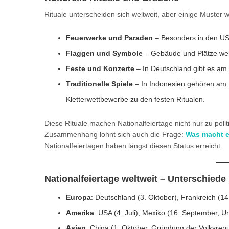
Rituale unterscheiden sich weltweit, aber einige Muster w
Feuerwerke und Paraden
– Besonders in den USA 
Flaggen und Symbole
– Gebäude und Plätze wer
Feste und Konzerte
– In Deutschland gibt es am 
Traditionelle Spiele
– In Indonesien gehören am 
Kletterwettbewerbe zu den festen Ritualen.
Diese Rituale machen Nationalfeiertage nicht nur zu po
Zusammenhang lohnt sich auch die Frage:
Was macht e
Nationalfeiertagen haben längst diesen Status erreicht.
Nationalfeiertage weltweit – Unterschie
Europa
: Deutschland (3. Oktober), Frankreich (14. 
Amerika
: USA (4. Juli), Mexiko (16. September, U
Asien
: China (1. Oktober, Gründung der Volksrepu