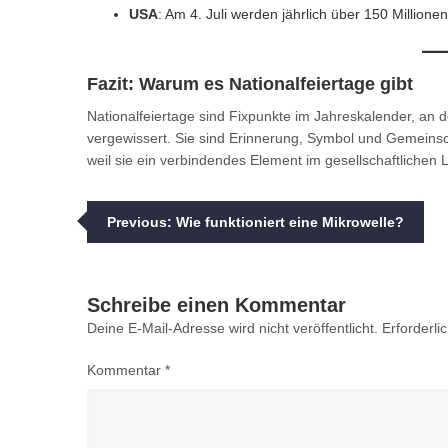
USA
: Am 4. Juli werden jährlich über 150 Million
Fazit: Warum es Nationalfeiertage gibt
Nationalfeiertage sind Fixpunkte im Jahreskalender, an d
vergewissert. Sie sind Erinnerung, Symbol und Gemeinscha
weil sie ein verbindendes Element im gesellschaftlichen 
Beitragsnavigation
Previous:
Wie funktioniert eine Mikrowelle?
Schreibe einen Kommentar
Deine E-Mail-Adresse wird nicht veröffentlicht.
Erforderli
Kommentar
*