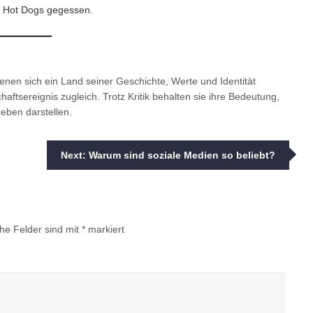
en Hot Dogs gegessen.
enen sich ein Land seiner Geschichte, Werte und Identität
ftsereignis zugleich. Trotz Kritik behalten sie ihre Bedeutung,
Leben darstellen.
Next:
Warum sind soziale Medien so beliebt?
che Felder sind mit
*
markiert