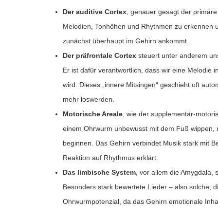
Der auditive Cortex
, genauer gesagt der primäre 
Melodien, Tonhöhen und Rhythmen zu erkennen und 
zunächst überhaupt im Gehirn ankommt.
Der präfrontale Cortex
steuert unter anderem un
Er ist dafür verantwortlich, dass wir eine Melodie
wird. Dieses „innere Mitsingen“ geschieht oft aut
mehr loswerden.
Motorische Areale
, wie der supplementär-motorisc
einem Ohrwurm unbewusst mit dem Fuß wippen, m
beginnen. Das Gehirn verbindet Musik stark mit B
Reaktion auf Rhythmus erklärt.
Das limbische System
, vor allem die Amygdala, 
Besonders stark bewertete Lieder – also solche, 
Ohrwurmpotenzial, da das Gehirn emotionale Inhal