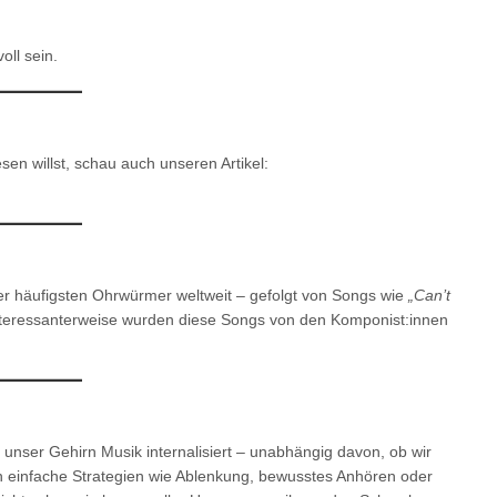
oll sein.
n willst, schau auch unseren Artikel:
der häufigsten Ohrwürmer weltweit – gefolgt von Songs wie
„Can’t
nteressanterweise wurden diese Songs von den Komponist:innen
rk unser Gehirn Musik internalisiert – unabhängig davon, ob wir
n einfache Strategien wie Ablenkung, bewusstes Anhören oder