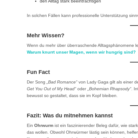
den Alltag stark beeinträchtigen
In solchen Fällen kann professionelle Unterstützung sinnv
Mehr Wissen?
Wenn du mehr über überraschende Alltagsphänomene lese
Warum knurrt unser Magen, wenn wir hungrig sind?
Fun Fact
Der Song
„Bad Romance“
von Lady Gaga gilt als einer 
Get You Out of My Head“
oder
„Bohemian Rhapsody“
. I
bewusst so gestaltet, dass sie im Kopf bleiben.
Fazit: Was du mitnehmen kannst
Ein
Ohrwurm
ist ein faszinierender Beleg dafür, wie sta
das wollen. Obwohl Ohrwürmer lästig sein können, helfe